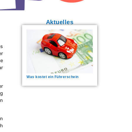
Aktuelles
es
er
te
ar
Was kostet ein Führerschein
er
ag
en
en
ch