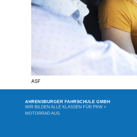
ASF
AHRENSBURGER FAHRSCHULE GMBH
WIR BILDEN ALLE KLASSEN FÜR PKW +
MOTORRAD AUS.